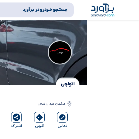
جستـجو خـودرو در بـرآورد
اتولچی
اتولچی
اصفهان
میدان قدس
آدرس
اشتراک
تماس