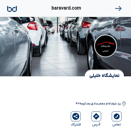
۱
baravard.com
نمایشگاه
خلیلی
نمایشگاه خلیلی
یزد
بلوارامام جعفرصادق بعدکوچه۴۷
آدرس
اشتراک
تماس