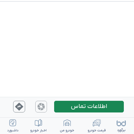
اطلاعات تماس
بـرآورد
قیمت خـودرو
خـودرو من
اخـبار خـودرو
داشـبورد