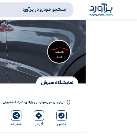
جستـجو خـودرو در بـرآورد
نمایشگاه
هیرش
نمایشگاه هیرش
آذربایجان غربی
مهاباد
بلوارازادی نمایشگاه هیرش
آدرس
اشتراک
تماس