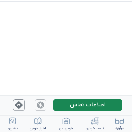
اطلاعات تماس
بـرآورد
قیمت خـودرو
خـودرو من
اخـبار خـودرو
داشـبورد