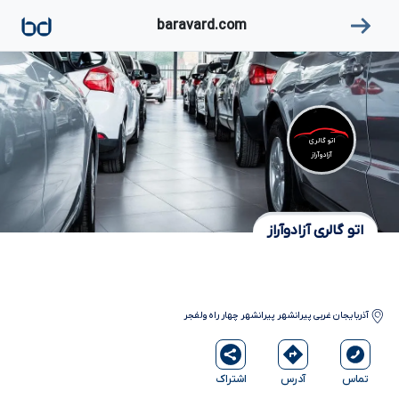
۱
baravard.com
اتو گالری
آزادوآراز
اتو گالری آزادوآراز
آذربایجان غربی
پیرانشهر
پیرانشهر چهار راه ولفجر
آدرس
اشتراک
تماس