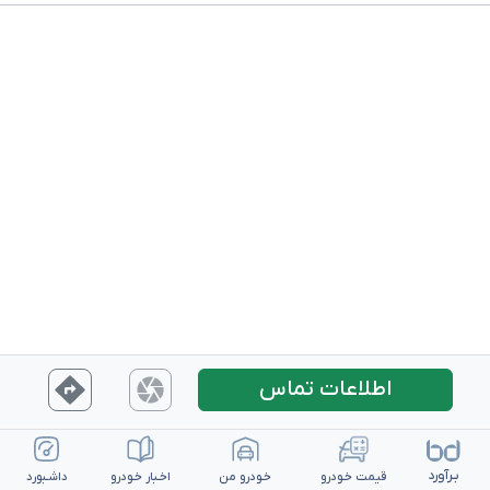
اطلاعات تماس
بـرآورد
قیمت خـودرو
خـودرو من
اخـبار خـودرو
داشـبورد