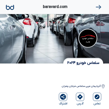
۱
baravard.com
سلماس خودرو
۲۰۲۴
سلماس خودرو ۲۰۲۴
آذربایجان غربی
سلماس
خیابان چمران
آدرس
اشتراک
تماس