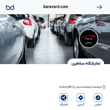
۱
baravard.com
نمایشگاه
سلاطین
نمایشگاه سلاطین
کرمانشاه
کرمانشاه-خیابان آل آقا(ارامگاه)
آدرس
اشتراک
تماس