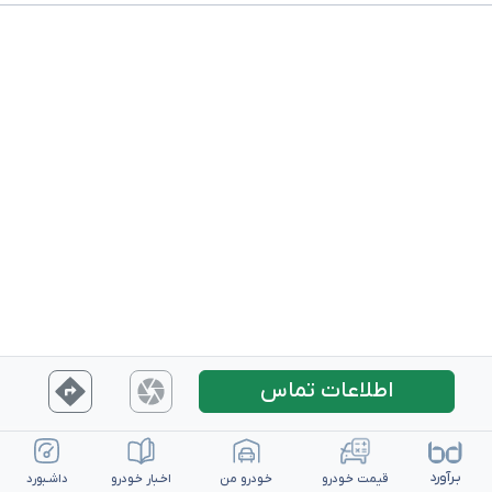
اطلاعات تماس
بـرآورد
قیمت خـودرو
خـودرو من
اخـبار خـودرو
داشـبورد