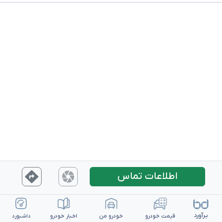
اطلاعات تماس
بـرآورد
قیمت خـودرو
خـودرو من
اخـبار خـودرو
داشـبورد