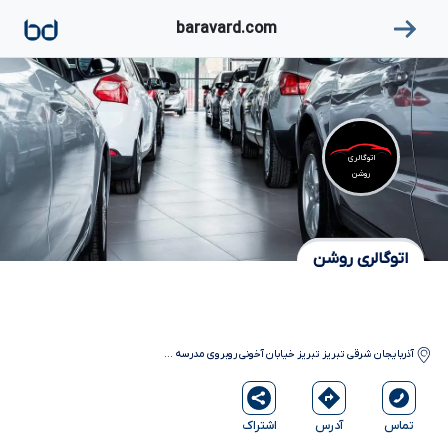
۱
baravard.com
اتوگالری
روشن
اتوگالری روشن
آذربایجان شرقی
تبریز
تبریز خیابان آخونی روبروی مدرسه
...
آدرس
اشتراک
تماس