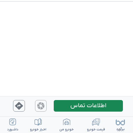
اطلاعات تماس
بـرآورد
قیمت خـودرو
خـودرو من
اخـبار خـودرو
داشـبورد