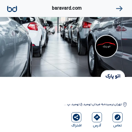
۱
baravard.com
اتو پارک
اتو پارک
تهران
نرسیده به میدان توحید،خ توحید، پ
...
آدرس
اشتراک
تماس