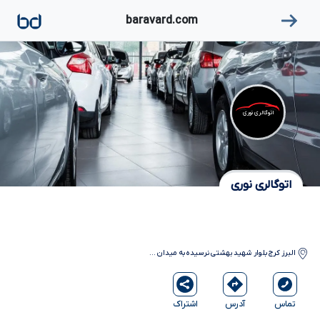
۱
baravard.com
اتوگالری نوری
اتوگالری نوری
البرز
کرج
بلوار شهید بهشتی نرسیده به میدان
...
آدرس
اشتراک
تماس