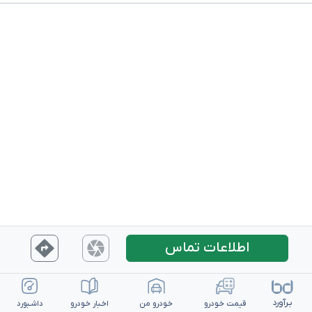
اطلاعات تماس
بـرآورد
قیمت خـودرو
خـودرو من
اخـبار خـودرو
داشـبورد