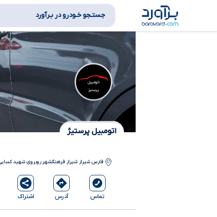
جستـجو خـودرو در بـرآورد
اتومبیل
پرستیژ
اتومبیل پرستیژ
فارس
شیراز
شیراز فرهنگشهر روبروی شهید کسایی
آدرس
اشتراک
تماس