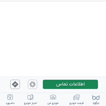
اطلاعات تماس
بـرآورد
قیمت خـودرو
خـودرو من
اخـبار خـودرو
داشـبورد