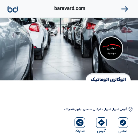
۱
baravard.com
اتوگالری
اتوماتیک
اتوگالری اتوماتیک
فارس
شیراز
شیراز ، میدان اطلسی ، بلوار هجرت ،
...
آدرس
اشتراک
تماس