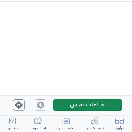
اطلاعات تماس
بـرآورد
قیمت خـودرو
خـودرو من
اخـبار خـودرو
داشـبورد