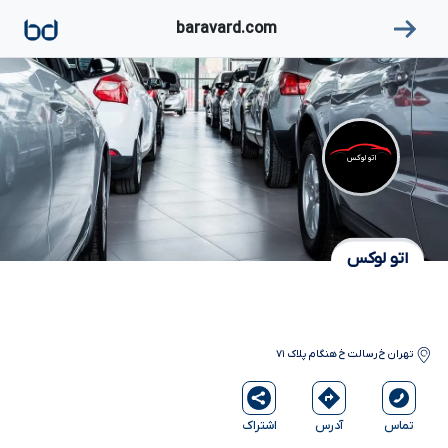
۱
baravard.com
اتو لوکس
اتو لوکس
تهران
خ رسالت خ هنگام پلاک ۷۱
آدرس
اشتراک
تماس