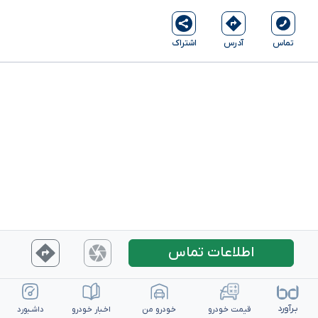
آدرس
اشتراک
تماس
اطلاعات تماس
بـرآورد
قیمت خـودرو
خـودرو من
اخـبار خـودرو
داشـبورد