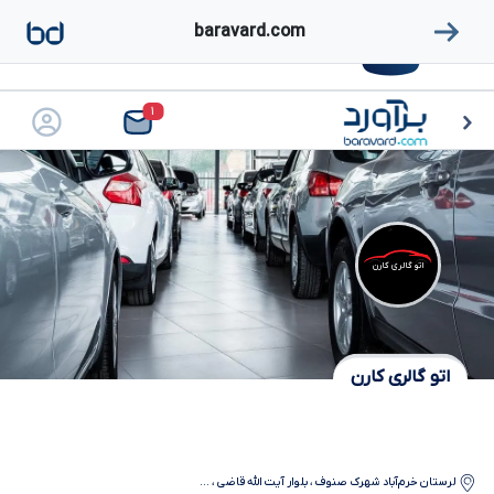
دانلود برآورد
baravard.com
دانلود
دریافت مستقیم اپلیکیشن
۱
اتو گالری کارن
اتو گالری کارن
لرستان
خرم‌آباد
شهرک صنوف ، بلوار آیت الله قاضی ،
...