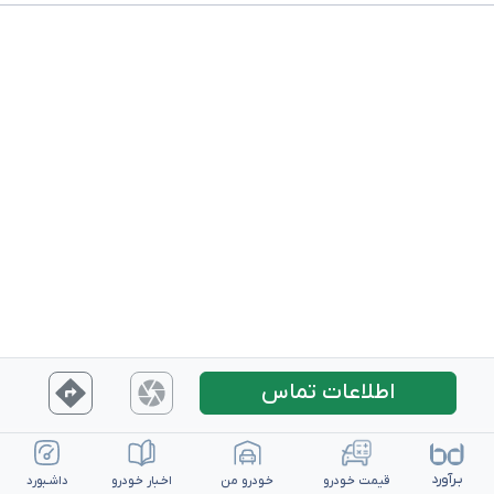
اطلاعات تماس
بـرآورد
قیمت خـودرو
خـودرو من
اخـبار خـودرو
داشـبورد