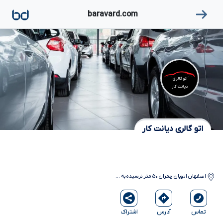
۱
baravard.com
اتو گالری
دیانت کار
اتو گالری دیانت کار
اصفهان
اتوبان چمران ۵۰ متر نرسیده به
...
آدرس
اشتراک
تماس