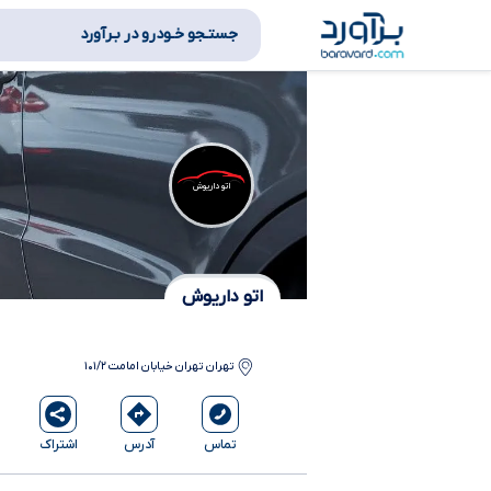
جستـجو خـودرو در بـرآورد
اتو داریوش
اتو داریوش
تهران
تهران خیابان امامت ۱۰۱/۲
آدرس
اشتراک
تماس