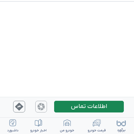
اطلاعات تماس
بـرآورد
قیمت خـودرو
خـودرو من
اخـبار خـودرو
داشـبورد