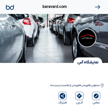
۱
baravard.com
نمایشگاه آس
نمایشگاه آس
اصفهان
فلاورجان
فلاورجان خ ملاصدرا نرسیده به
...
آدرس
اشتراک
تماس