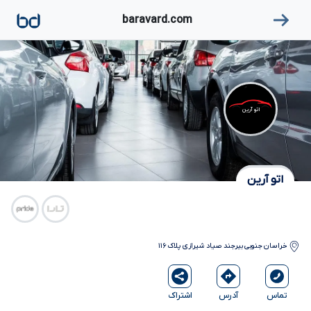
۱
baravard.com
اتو آرین
اتو آرین
خراسان جنوبی
بیرجند
صیاد شیرازی پلاک ۱۱۶
آدرس
اشتراک
تماس