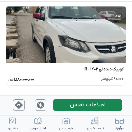
۵
کوییک دنده ای R
- ۱۴۰۲
۹۰,۰۰۰ کیلومتر
۱,۱۸۰,۰۰۰,۰۰۰
تومانءءء
اطلاعات تماس
بـرآورد
قیمت خـودرو
خـودرو من
اخـبار خـودرو
داشـبورد