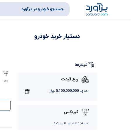
جستـجو خـودرو در بـرآورد
دستیار خرید خودرو
فیلترها
رنج قیمت
حدود
5,100,000,000
تومانءءء
گیربکس
همه: دنده ای، اتوماتیک