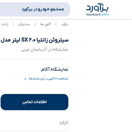
جستـجو خـودرو در بـرآورد
برآورد
آگهی ها
سیتروئن
زانتیا
سیتروئن زانتیا SX ۲.۰ لیتر
مدل
نمایشگاه در
آذربایجان غربی
نمایشگاه آکام
مشاهده
۳
آگهی در این نمایشگاه
اطلاعات تماس
کارکرد